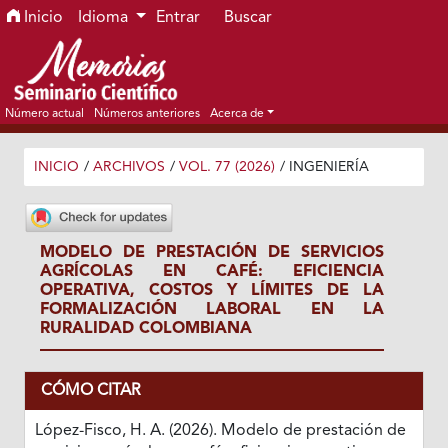
Ir al menú de navegación principal
Ir al contenido principal
Ir al pie de página del sitio
Inicio
Idioma
Entrar
Buscar
Número actual
Números anteriores
Acerca de
INICIO
/
ARCHIVOS
/
VOL. 77 (2026)
/
INGENIERÍA
MODELO DE PRESTACIÓN DE SERVICIOS
AGRÍCOLAS EN CAFÉ: EFICIENCIA
OPERATIVA, COSTOS Y LÍMITES DE LA
FORMALIZACIÓN LABORAL EN LA
RURALIDAD COLOMBIANA
CÓMO CITAR
López-Fisco, H. A. (2026). Modelo de prestación de