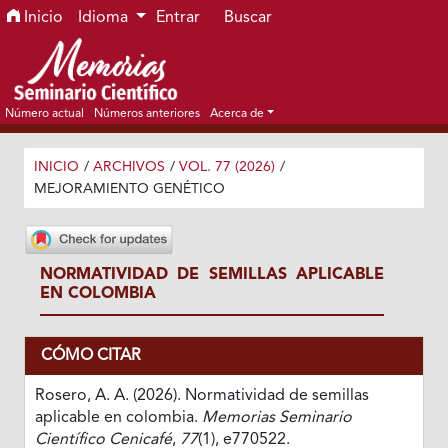
Ir al menú de navegación principal
Ir al contenido principal
Ir al pie de página del sitio
Inicio
Idioma
Entrar
Buscar
Número actual
Números anteriores
Acerca de
INICIO
/
ARCHIVOS
/
VOL. 77 (2026)
/
MEJORAMIENTO GENÉTICO
NORMATIVIDAD DE SEMILLAS APLICABLE
EN COLOMBIA
CÓMO CITAR
Rosero, A. A. (2026). Normatividad de semillas
aplicable en colombia.
Memorias Seminario
Científico Cenicafé
,
77
(1), e770522.