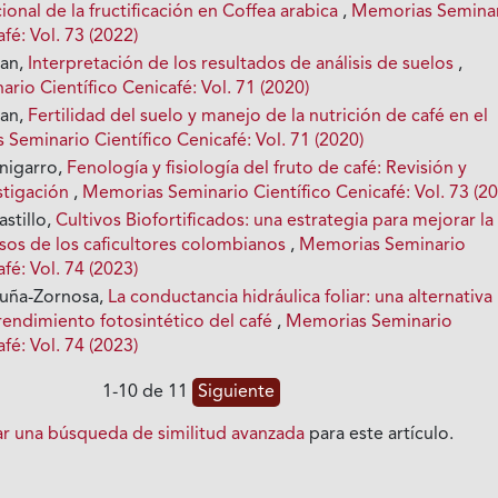
ional de la fructificación en Coffea arabica
,
Memorias Semina
fé: Vol. 73 (2022)
ian,
Interpretación de los resultados de análisis de suelos
,
io Científico Cenicafé: Vol. 71 (2020)
ian,
Fertilidad del suelo y manejo de la nutrición de café en el
Seminario Científico Cenicafé: Vol. 71 (2020)
nigarro,
Fenología y fisiología del fruto de café: Revisión y
stigación
,
Memorias Seminario Científico Cenicafé: Vol. 73 (2
stillo,
Cultivos Biofortificados: una estrategia para mejorar la
esos de los caficultores colombianos
,
Memorias Seminario
fé: Vol. 74 (2023)
cuña-Zornosa,
La conductancia hidráulica foliar: una alternativa
rendimiento fotosintético del café
,
Memorias Seminario
fé: Vol. 74 (2023)
1-10 de 11
Siguiente
iar una búsqueda de similitud avanzada
para este artículo.