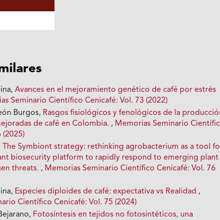
imilares
ina,
Avances en el mejoramiento genético de café por estrés
s Seminario Científico Cenicafé: Vol. 73 (2022)
León Burgos,
Rasgos fisiológicos y fenológicos de la producci
ejoradas de café en Colombia.
,
Memorias Seminario Científi
6 (2025)
,
The Symbiont strategy: rethinking agrobacterium as a tool fo
ant biosecurity platform to rapidly respond to emerging plant
en threats.
,
Memorias Seminario Científico Cenicafé: Vol. 76
ina,
Especies diploides de café: expectativa vs Realidad
,
io Científico Cenicafé: Vol. 75 (2024)
-Bejarano,
Fotosíntesis en tejidos no fotosintéticos, una