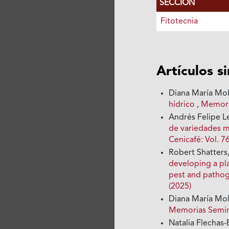
SECCIÓN
Fitotecnia
Artículos s
Diana María Mol
hídrico
,
Memoria
Andrés Felipe 
de variedades m
Cenicafé: Vol. 7
Robert Shatters
developing a pl
pest and pathog
(2025)
Diana María Mol
Memorias Seminar
Natalia Flechas