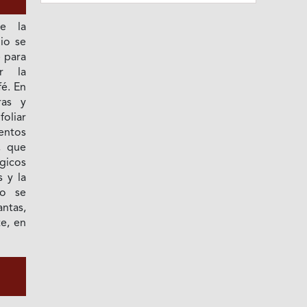
te la
nio se
 para
ar la
fé. En
ras y
foliar
entos
, que
gicos
s y la
no se
ntas,
e, en