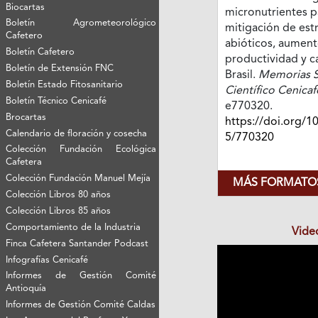
Biocartas
micronutrientes p
Boletín Agrometeorológico
mitigación de est
Cafetero
abióticos, aumen
Boletín Cafetero
productividad y c
Boletín de Extensión FNC
Brasil.
Memorias S
Boletín Estado Fitosanitario
Científico Cenicaf
Boletín Técnico Cenicafé
e770320.
Brocartas
https://doi.org/1
Calendario de floración y cosecha
5/770320
Colección Fundación Ecológica
Cafetera
Colección Fundación Manuel Mejía
MÁS FORMATOS
Colección Libros 80 años
Colección Libros 85 años
Comportamiento de la Industria
Vide
Finca Cafetera Santander Podcast
Infografías Cenicafé
Informes de Gestión Comité
Antioquía
Informes de Gestión Comité Caldas