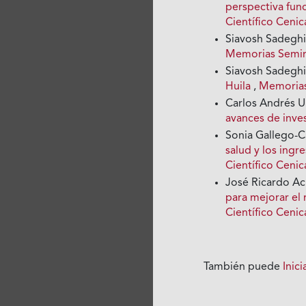
perspectiva func
Científico Cenica
Siavosh Sadegh
Memorias Seminar
Siavosh Sadegh
Huila
,
Memorias 
Carlos Andrés U
avances de inve
Sonia Gallego-Ca
salud y los ingr
Científico Cenica
José Ricardo A
para mejorar el 
Científico Cenica
También puede
Inic