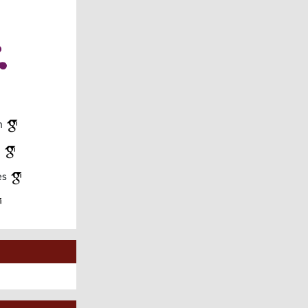
ón
o
es