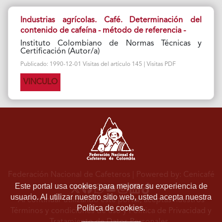
Industrias agrícolas. Café. Determinación del
contenido de cafeína - método de referencia -
Instituto Colombiano de Normas Técnicas y
Certificación (Autor/a)
Publicado: 1990-12-01 Visitas del artículo 145 | Visitas PDF
VINCULO
Federación Nacional de Cafeteros
| Powered by: Cenicafé
Este portal usa cookies para mejorar su experiencia de
usuario. Al utilizar nuestro sitio web, usted acepta nuestra
Al continuar utilizando este portal, aceptas nuestros
Política de cookies.
Términos y condiciones de uso
y
Política de Privacidad y
Tratamiento de Datos Personales
.