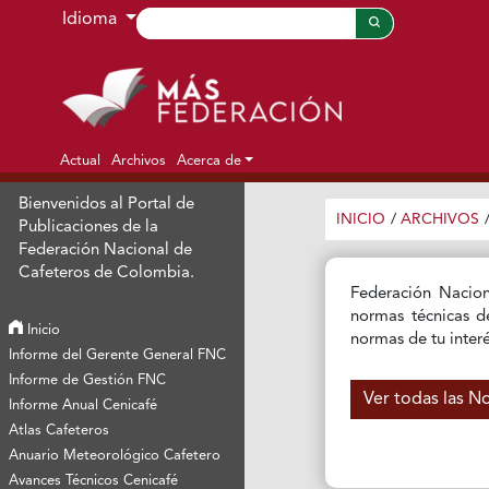
Ir al menú de navegación principal
Ir al contenido principal
Ir al pie de página del sitio
Idioma
Actual
Archivos
Acerca de
Bienvenidos al Portal de
INICIO
/
ARCHIVOS
Publicaciones de la
Federación Nacional de
Cafeteros de Colombia.
Federación Nacion
normas técnicas de
Inicio
normas de tu inte
Informe del Gerente General FNC
Informe de Gestión FNC
Ver todas las N
Informe Anual Cenicafé
Atlas Cafeteros
Anuario Meteorológico Cafetero
Avances Técnicos Cenicafé