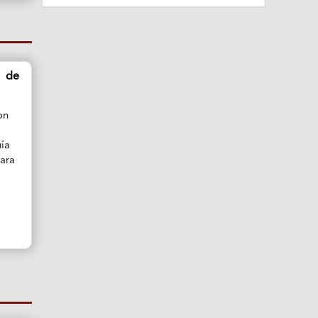
 de
on
uía
para