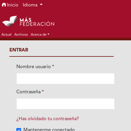
Ir al menú de navegación principal
Ir al contenido principal
Ir al pie de página del sitio
Inicio
Idioma
Actual
Archivos
Acerca de
ENTRAR
Nombre usuario
*
Obligatorio
Contraseña
*
Obligatorio
¿Has olvidado tu contraseña?
Mantenerme conectado