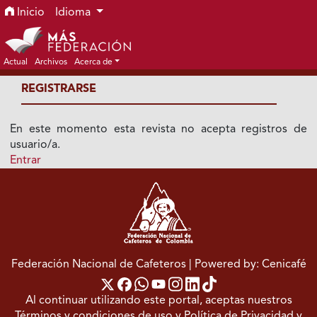
Ir al menú de navegación principal
Ir al contenido principal
Ir al pie de página del sitio
Inicio
Idioma
Actual
Archivos
Acerca de
REGISTRARSE
En este momento esta revista no acepta registros de
usuario/a.
Entrar
Federación Nacional de Cafeteros
| Powered by: Cenicafé
Al continuar utilizando este portal, aceptas nuestros
Términos y condiciones de uso
y
Política de Privacidad y