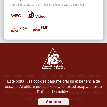
Publicado: 2022-07-08 Visitas del artículo 223 | Visitas PDF
WIPO
Video
FLIP
PDF
Federación Nacional de Cafeteros
| Powered by: Cenicafé
Este portal usa cookies para mejorar su experiencia de
usuario. Al utilizar nuestro sitio web, usted acepta nuestra
Al continuar utilizando este portal, aceptas nuestros
Política de cookies.
Términos y condiciones de uso
y
Política de Privacidad y
Tratamiento de Datos Personales
.
Aceptar