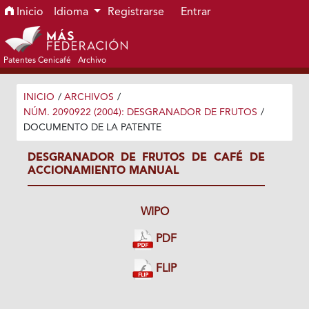
Ir al menú de navegación principal
Ir al contenido principal
Ir al pie de página del sitio
Inicio
Idioma
Registrarse
Entrar
Patentes Cenicafé
Archivo
INICIO
/
ARCHIVOS
/
NÚM. 2090922 (2004): DESGRANADOR DE FRUTOS
/
DOCUMENTO DE LA PATENTE
DESGRANADOR DE FRUTOS DE CAFÉ DE
ACCIONAMIENTO MANUAL
WIPO
PDF
FLIP