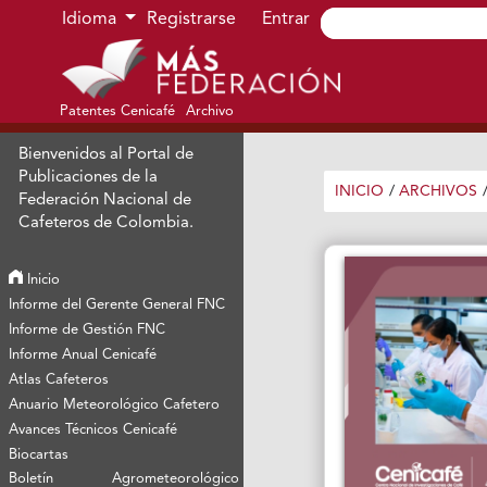
Ir al menú de navegación principal
Ir al contenido principal
Ir al pie de página del sitio
Idioma
Registrarse
Entrar
Patentes Cenicafé
Archivo
Bienvenidos al Portal de
Publicaciones de la
INICIO
/
ARCHIVOS
Federación Nacional de
Cafeteros de Colombia.
Inicio
Informe del Gerente General FNC
Informe de Gestión FNC
Informe Anual Cenicafé
Atlas Cafeteros
Anuario Meteorológico Cafetero
Avances Técnicos Cenicafé
Biocartas
Boletín Agrometeorológico