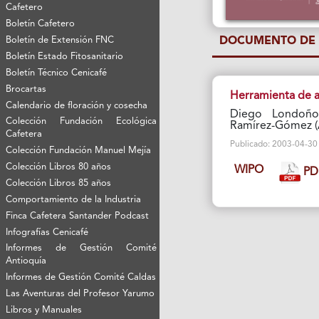
Cafetero
Boletín Cafetero
DOCUMENTO DE 
Boletín de Extensión FNC
Boletín Estado Fitosanitario
Boletín Técnico Cenicafé
Brocartas
Herramienta de a
Calendario de floración y cosecha
Diego Londoño-
Colección Fundación Ecológica
Ramírez-Gómez (
Cafetera
Publicado: 2003-04-30 V
Colección Fundación Manuel Mejía
Colección Libros 80 años
WIPO
PD
Colección Libros 85 años
Comportamiento de la Industria
Finca Cafetera Santander Podcast
Infografías Cenicafé
Informes de Gestión Comité
Antioquía
Informes de Gestión Comité Caldas
Las Aventuras del Profesor Yarumo
Libros y Manuales