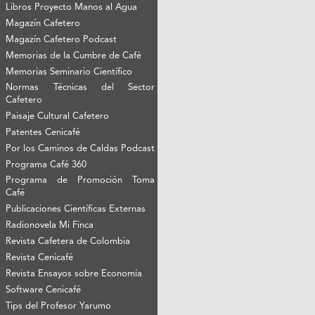
Libros Proyecto Manos al Agua
Magazín Cafetero
Magazín Cafetero Podcast
Memorias de la Cumbre de Café
Memorias Seminario Científico
Normas Técnicas del Sector
Cafetero
Paisaje Cultural Cafetero
Patentes Cenicafé
Por los Caminos de Caldas Podcast
Programa Café 360
Programa de Promoción Toma
Café
Publicaciones Científicas Externas
Radionovela Mi Finca
Revista Cafetera de Colombia
Revista Cenicafé
Revista Ensayos sobre Economía
Software Cenicafé
Tips del Profesor Yarumo