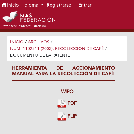
Ir al menú de navegación principal
Ir al contenido principal
Ir al pie de página del sitio
Inicio
Idioma
Registrarse
Entrar
Patentes Cenicafé
Archivo
INICIO
/
ARCHIVOS
/
NÚM. 1102511 (2003): RECOLECCIÓN DE CAFÉ
/
DOCUMENTO DE LA PATENTE
HERRAMIENTA DE ACCIONAMIENTO
MANUAL PARA LA RECOLECCIÓN DE CAFÉ
WIPO
PDF
FLIP