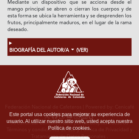
Mediante un dispositivo que se acciona desde el
mango principal se abren o cierran los cuerpos y de
esta forma se ubica la herramienta y se desprenden los
frutos, principalmente maduros, en el lugar de la rama
deseado.
BIOGRAFÍA DEL AUTOR/A
(VER)
Federación Nacional de Cafeteros
| Powered by: Cenicafé
Este portal usa cookies para mejorar su experiencia de
usuario. Al utilizar nuestro sitio web, usted acepta nuestra
Al continuar utilizando este portal, aceptas nuestros
Política de cookies.
Términos y condiciones de uso
y
Política de Privacidad y
Tratamiento de Datos Personales
.