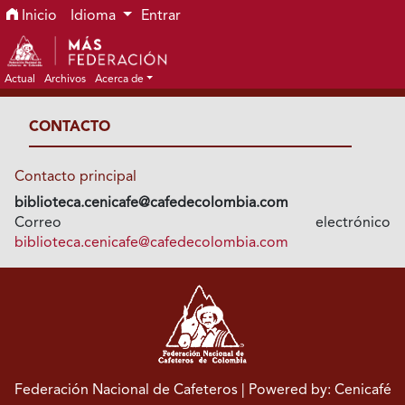
Ir al menú de navegación principal
Ir al contenido principal
Ir al pie de página del sitio
Inicio
Idioma
Entrar
Actual
Archivos
Acerca de
CONTACTO
Contacto principal
biblioteca.cenicafe@cafedecolombia.com
Correo electrónico
biblioteca.cenicafe@cafedecolombia.com
Federación Nacional de Cafeteros
| Powered by: Cenicafé