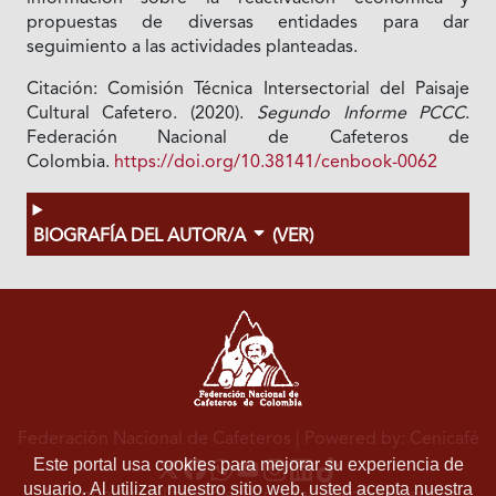
propuestas de diversas entidades para dar
seguimiento a las actividades planteadas.
Citación: Comisión Técnica Intersectorial del Paisaje
Cultural Cafetero. (2020).
Segundo Informe PCCC
.
Federación Nacional de Cafeteros de
Colombia.
https://doi.org/10.38141/cenbook-0062
BIOGRAFÍA DEL AUTOR/A
(VER)
Federación Nacional de Cafeteros
| Powered by: Cenicafé
Este portal usa cookies para mejorar su experiencia de
usuario. Al utilizar nuestro sitio web, usted acepta nuestra
Al continuar utilizando este portal, aceptas nuestros