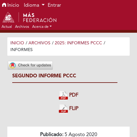
Ir al menú de navegación principal
Ir al contenido principal
Ir al pie de página del sitio
Inicio
Idioma
Entrar
Actual
Archivos
Acerca de
INICIO
/
ARCHIVOS
/
2025: INFORMES PCCC
/
INFORMES
SEGUNDO INFORME PCCC
PDF
FLIP
Publicado:
5 Agosto 2020