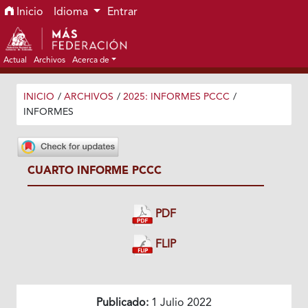
Ir al menú de navegación principal
Ir al contenido principal
Ir al pie de página del sitio
Inicio
Idioma
Entrar
Actual
Archivos
Acerca de
INICIO
/
ARCHIVOS
/
2025: INFORMES PCCC
/
INFORMES
CUARTO INFORME PCCC
PDF
FLIP
Publicado:
1 Julio 2022