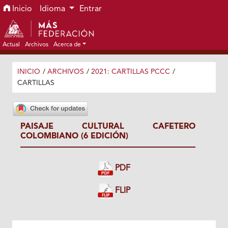
Ir al menú de navegación principal
Ir al contenido principal
Ir al pie de página del sitio
Inicio
Idioma
Entrar
Actual
Archivos
Acerca de
INICIO
/
ARCHIVOS
/
2021: CARTILLAS PCCC
/
CARTILLAS
PAISAJE CULTURAL CAFETERO
COLOMBIANO (6 EDICIÓN)
PDF
FLIP