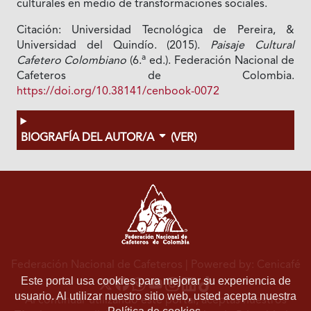
culturales en medio de transformaciones sociales.
Citación: Universidad Tecnológica de Pereira, &
Universidad del Quindío. (2015).
Paisaje Cultural
a
Cafetero Colombiano
(6.
ed.). Federación Nacional de
Cafeteros de Colombia.
https://doi.org/10.38141/cenbook-0072
BIOGRAFÍA DEL AUTOR/A
(VER)
Federación Nacional de Cafeteros
| Powered by: Cenicafé
Este portal usa cookies para mejorar su experiencia de
usuario. Al utilizar nuestro sitio web, usted acepta nuestra
Al continuar utilizando este portal, aceptas nuestros