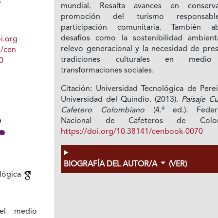
3
mundial. Resalta avances en conserva
promoción del turismo responsab
participación comunitaria. También a
desafíos como la sostenibilidad ambienta
i.org
relevo generacional y la necesidad de pres
1/cen
tradiciones culturales en medi
0
transformaciones sociales.
Citación: Universidad Tecnológica de Perei
Universidad del Quindío. (2013).
Paisaje Cu
a
Cafetero Colombiano
(4.
ed.). Feder
Nacional de Cafeteros de Colom
https://doi.org/10.38141/cenbook-0070
BIOGRAFÍA DEL AUTOR/A
(VER)
ológica
del medio