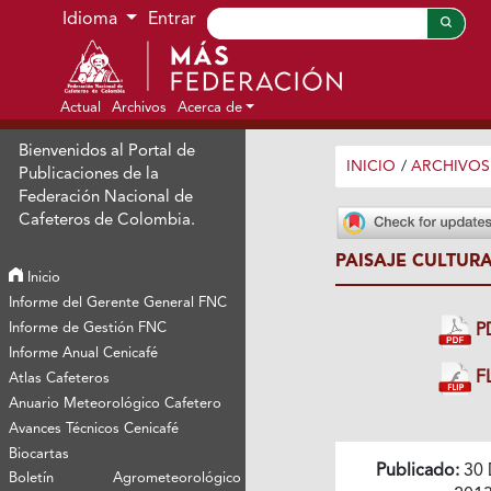
Ir al menú de navegación principal
Ir al contenido principal
Ir al pie de página del sitio
Idioma
Entrar
Actual
Archivos
Acerca de
Bienvenidos al Portal de
INICIO
/
ARCHIVOS
Publicaciones de la
Federación Nacional de
Cafeteros de Colombia.
PAISAJE CULTUR
Inicio
Informe del Gerente General FNC
Informe de Gestión FNC
P
Informe Anual Cenicafé
FL
Atlas Cafeteros
Anuario Meteorológico Cafetero
Avances Técnicos Cenicafé
Biocartas
Publicado:
30 
Boletín Agrometeorológico