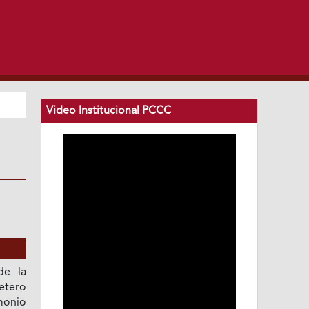
Video Institucional PCCC
de la
etero
monio