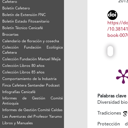
201
Cafetero
Boletín Cafetero
Boletín de Extensión FNC
Boletín Estado Fitosanitario
https://do
Boletín Técnico Cenicafé
/10.3814
Brocartas
book-007
Calendario de floración y cosecha
Colección Fundación Ecológica
Cafetera
Colección Fundación Manuel Mejía
Colección Libros 80 años
Colección Libros 85 años
Comportamiento de la Industria
Finca Cafetera Santander Podcast
Infografías Cenicafé
Palabras clave
Informes de Gestión Comité
Diversidad bi
Antioquía
Informes de Gestión Comité Caldas
Tradiciones
Las Aventuras del Profesor Yarumo
Libros y Manuales
Protección 