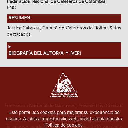
Federación Nacional de Cafeteros de Colombia
FNC
RESUMEN
Jessica Cabezas, Comité de Cafeteros del Tolima Sitios
destacados
BIOGRAFÍA DEL AUTOR/A
(VER)
Federación Nacional de Cafeteros
| Powered by: Cenicafé
Este portal usa cookies para mejorar su experiencia de
usuario. Al utilizar nuestro sitio web, usted acepta nuestra
Al continuar utilizando este portal, aceptas nuestros
Política de cookies.
Términos y condiciones de uso
y
Política de Privacidad y