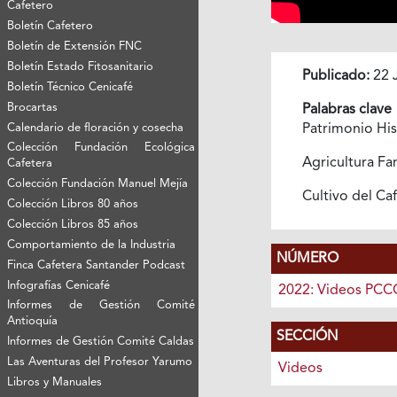
Cafetero
Boletín Cafetero
Boletín de Extensión FNC
Boletín Estado Fitosanitario
Publicado:
22 
Boletín Técnico Cenicafé
Brocartas
Palabras clave
Calendario de floración y cosecha
Patrimonio Hi
Colección Fundación Ecológica
Agricultura Fa
Cafetera
Colección Fundación Manuel Mejía
Cultivo del Ca
Colección Libros 80 años
Colección Libros 85 años
Comportamiento de la Industria
NÚMERO
Finca Cafetera Santander Podcast
Infografías Cenicafé
2022: Videos PCC
Informes de Gestión Comité
Antioquía
SECCIÓN
Informes de Gestión Comité Caldas
Las Aventuras del Profesor Yarumo
Videos
Libros y Manuales