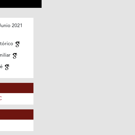
Junio 2021
stórico
miliar
fé
C