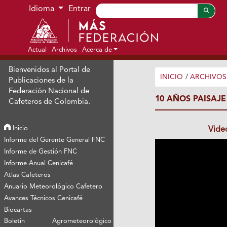
Ir al menú de navegación principal
Ir al contenido principal
Ir al pie de página del sitio
Idioma
Entrar
Actual
Archivos
Acerca de
Bienvenidos al Portal de
INICIO
/
ARCHIVOS
Publicaciones de la
Federación Nacional de
10 AÑOS PAISAJE
Cafeteros de Colombia.
Inicio
Vide
Informe del Gerente General FNC
Informe de Gestión FNC
Informe Anual Cenicafé
Atlas Cafeteros
Anuario Meteorológico Cafetero
Avances Técnicos Cenicafé
Biocartas
Boletín Agrometeorológico