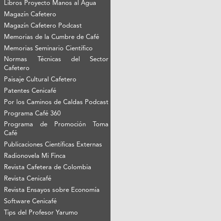
Libros Proyecto Manos al Agua
Magazín Cafetero
Magazín Cafetero Podcast
Memorias de la Cumbre de Café
Memorias Seminario Científico
Normas Técnicas del Sector
Cafetero
Paisaje Cultural Cafetero
Patentes Cenicafé
Por los Caminos de Caldas Podcast
Programa Café 360
Programa de Promoción Toma
Café
Publicaciones Científicas Externas
Radionovela Mi Finca
Revista Cafetera de Colombia
Revista Cenicafé
Revista Ensayos sobre Economía
Software Cenicafé
Tips del Profesor Yarumo