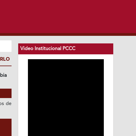
Video Institucional PCCC
IRLO
bia
os de