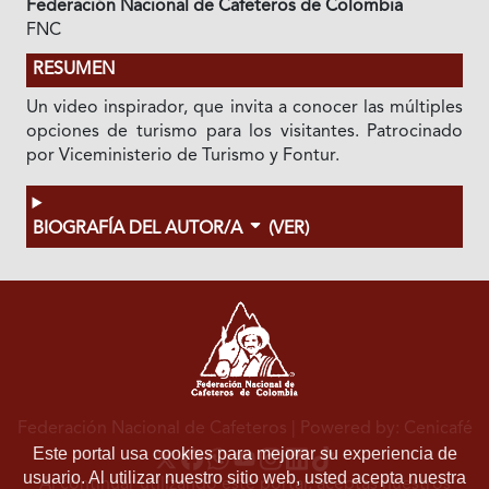
Federación Nacional de Cafeteros de Colombia
FNC
RESUMEN
Un video inspirador, que invita a conocer las múltiples
opciones de turismo para los visitantes. Patrocinado
por Viceministerio de Turismo y Fontur.
BIOGRAFÍA DEL AUTOR/A
(VER)
Federación Nacional de Cafeteros
| Powered by: Cenicafé
Este portal usa cookies para mejorar su experiencia de
usuario. Al utilizar nuestro sitio web, usted acepta nuestra
Al continuar utilizando este portal, aceptas nuestros