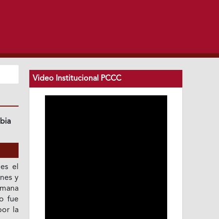
Video Institucional PCCC
bia
es el
nes y
umana
to fue
por la