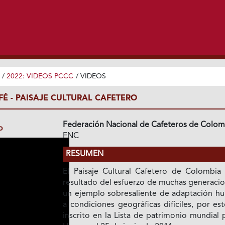
/
2022: VIDEOS PCCC
/
VIDEOS
É - PAISAJE CULTURAL CAFETERO
Federación Nacional de Cafeteros de Colom
o
FNC
RESUMEN
El Paisaje Cultural Cafetero de Colombia 
resultado del esfuerzo de muchas generacio
un ejemplo sobresaliente de adaptación h
a condiciones geográficas difíciles, por es
inscrito en la Lista de patrimonio mundial 