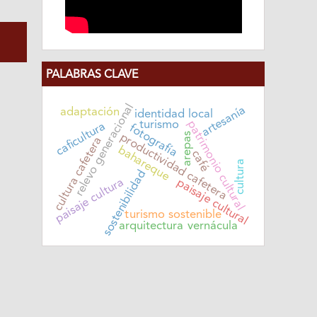
PALABRAS CLAVE
relevo generacional
artesanía
adaptación
identidad local
turismo
patrimonio cultural
caficultura
fotografía
arepas
productividad cafetera
cultura cafetera
bahareque
café
cultura
sostenibilidad
paisaje cultura
paisaje cultural
turismo sostenible
arquitectura vernácula