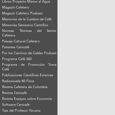
Libros Proyecto Manos al Agua
Magazín Cafetero
Magazín Cafetero Podcast
Memorias de la Cumbre de Café
Memorias Seminario Científico
Normas Técnicas del Sector
Cafetero
Paisaje Cultural Cafetero
Patentes Cenicafé
Por los Caminos de Caldas Podcast
Programa Café 360
Programa de Promoción Toma
Café
Publicaciones Científicas Externas
Radionovela Mi Finca
Revista Cafetera de Colombia
Revista Cenicafé
Revista Ensayos sobre Economía
Software Cenicafé
Tips del Profesor Yarumo