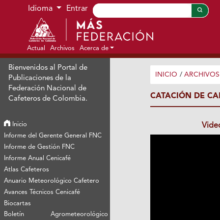
Ir al menú de navegación principal
Ir al contenido principal
Ir al pie de página del sitio
Idioma
Entrar
Actual
Archivos
Acerca de
Bienvenidos al Portal de
INICIO
/
ARCHIVOS
Publicaciones de la
Federación Nacional de
CATACIÓN DE CAF
Cafeteros de Colombia.
Inicio
Vide
Informe del Gerente General FNC
Informe de Gestión FNC
Informe Anual Cenicafé
Atlas Cafeteros
Anuario Meteorológico Cafetero
Avances Técnicos Cenicafé
Biocartas
Boletín Agrometeorológico