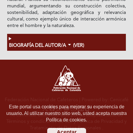
mundial, argumentando su construcción colectiva,
sostenibilidad, adaptación geográfica y relevancia
cultural, como ejemplo único de interacción armónica
entre el hombre y la naturaleza.
BIOGRAFÍA DEL AUTOR/A
(VER)
Federación Nacional de Cafeteros
| Powered by: Cenicafé
Este portal usa cookies para mejorar su experiencia de
usuario. Al utilizar nuestro sitio web, usted acepta nuestra
Al continuar utilizando este portal, aceptas nuestros
Política de cookies.
Términos y condiciones de uso
y
Política de Privacidad y
Tratamiento de Datos Personales
.
Aceptar