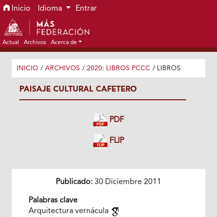
Ir al menú de navegación principal
Ir al contenido principal
Ir al pie de página del sitio
Inicio
Idioma
Entrar
Actual
Archivos
Acerca de
INICIO
/
ARCHIVOS
/
2020: LIBROS PCCC
/
LIBROS
PAISAJE CULTURAL CAFETERO
PDF
FLIP
Publicado:
30 Diciembre 2011
Palabras clave
Arquitectura vernácula