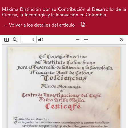
Ir al menú de navegación principal
Ir al contenido principal
Ir al pie de página del sitio
Inicio
Idioma
Entrar
Máxima Distinción por su Contribución al Desarrollo de la
Ciencia, la Tecnología y la Innovación en Colombia
Descargar PDF
← Volver a los detalles del artículo
Premios y Distinciones de Cenicafé
Federación Nacional de Cafeteros
| Powered by: Cenicafé
Al continuar utilizando este portal, aceptas nuestros
Términos y condiciones de uso
y
Política de Privacidad y
Tratamiento de Datos Personales
.