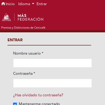
Ir al menú de navegación principal
Ir al contenido principal
Ir al pie de página del sitio
Inicio
Idioma
Entrar
Premios y Distinciones de Cenicafé
ENTRAR
Nombre usuario
*
Obligatorio
Contraseña
*
Obligatorio
¿Has olvidado tu contraseña?
Mantenerme conectado