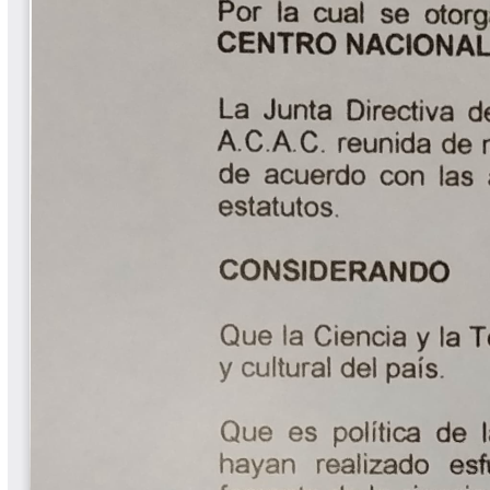
Cafetero
Boletín Cafetero
Boletín de Extensión FNC
Boletín Estado Fitosanitario
Boletín Técnico Cenicafé
Brocartas
Calendario de floración y cosecha
Colección Fundación Ecológica
Cafetera
Colección Fundación Manuel Mejía
Colección Libros 80 años
Colección Libros 85 años
Comportamiento de la Industria
Finca Cafetera Santander Podcast
Infografías Cenicafé
Informes de Gestión Comité
Antioquía
Informes de Gestión Comité Caldas
Las Aventuras del Profesor Yarumo
Libros y Manuales