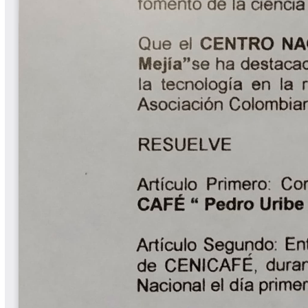
Libros Proyecto Manos al Agua
Magazín Cafetero
Magazín Cafetero Podcast
Memorias de la Cumbre de Café
Memorias Seminario Científico
Normas Técnicas del Sector
Cafetero
Paisaje Cultural Cafetero
Patentes Cenicafé
Por los Caminos de Caldas Podcast
Programa Café 360
Programa de Promoción Toma
Café
Publicaciones Científicas Externas
Radionovela Mi Finca
Revista Cafetera de Colombia
Revista Cenicafé
Revista Ensayos sobre Economía
Software Cenicafé
Tips del Profesor Yarumo