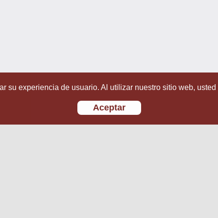
r su experiencia de usuario. Al utilizar nuestro sitio web, usted
Aceptar