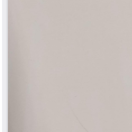
Cafetero
Boletín Cafetero
Boletín de Extensión FNC
Boletín Estado Fitosanitario
Boletín Técnico Cenicafé
Brocartas
Calendario de floración y cosecha
Colección Fundación Ecológica
Cafetera
Colección Fundación Manuel Mejía
Colección Libros 80 años
Colección Libros 85 años
Comportamiento de la Industria
Finca Cafetera Santander Podcast
Infografías Cenicafé
Informes de Gestión Comité
Antioquía
Informes de Gestión Comité Caldas
Las Aventuras del Profesor Yarumo
Libros y Manuales