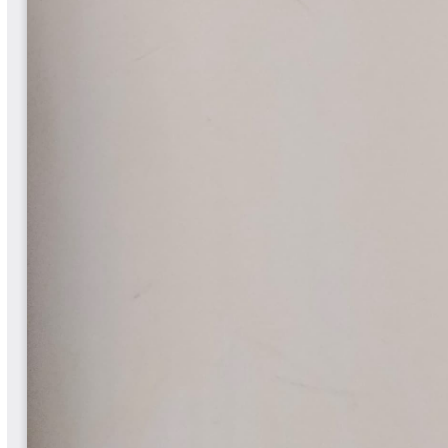
Libros Proyecto Manos al Agua
Magazín Cafetero
Magazín Cafetero Podcast
Memorias de la Cumbre de Café
Memorias Seminario Científico
Normas Técnicas del Sector
Cafetero
Paisaje Cultural Cafetero
Patentes Cenicafé
Por los Caminos de Caldas Podcast
Programa Café 360
Programa de Promoción Toma
Café
Publicaciones Científicas Externas
Radionovela Mi Finca
Revista Cafetera de Colombia
Revista Cenicafé
Revista Ensayos sobre Economía
Software Cenicafé
Tips del Profesor Yarumo