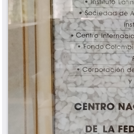
Libros Proyecto Manos al Agua
Magazín Cafetero
Magazín Cafetero Podcast
Memorias de la Cumbre de Café
Memorias Seminario Científico
Normas Técnicas del Sector
Cafetero
Paisaje Cultural Cafetero
Patentes Cenicafé
Por los Caminos de Caldas Podcast
Programa Café 360
Programa de Promoción Toma
Café
Publicaciones Científicas Externas
Radionovela Mi Finca
Revista Cafetera de Colombia
Revista Cenicafé
Revista Ensayos sobre Economía
Software Cenicafé
Tips del Profesor Yarumo