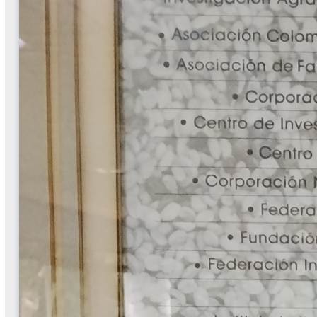
Cafetero
Boletín Cafetero
Boletín de Extensión FNC
Boletín Estado Fitosanitario
Boletín Técnico Cenicafé
Brocartas
Calendario de floración y cosecha
Colección Fundación Ecológica
Cafetera
Colección Fundación Manuel Mejía
Colección Libros 80 años
Colección Libros 85 años
Comportamiento de la Industria
Finca Cafetera Santander Podcast
Infografías Cenicafé
Informes de Gestión Comité
Antioquía
Informes de Gestión Comité Caldas
Las Aventuras del Profesor Yarumo
Libros y Manuales