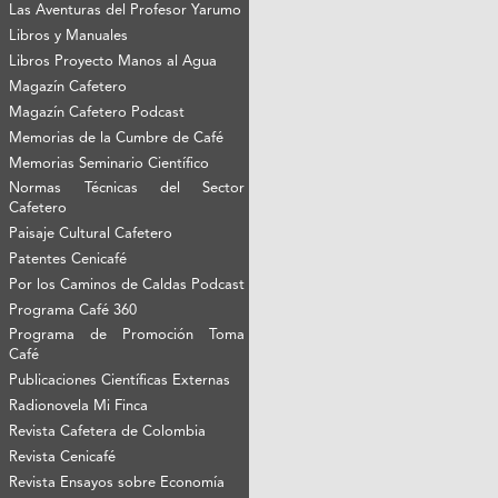
Las Aventuras del Profesor Yarumo
Libros y Manuales
Libros Proyecto Manos al Agua
Magazín Cafetero
Magazín Cafetero Podcast
Memorias de la Cumbre de Café
Memorias Seminario Científico
Normas Técnicas del Sector
Cafetero
Paisaje Cultural Cafetero
Patentes Cenicafé
Por los Caminos de Caldas Podcast
Programa Café 360
Programa de Promoción Toma
Café
Publicaciones Científicas Externas
Radionovela Mi Finca
Revista Cafetera de Colombia
Revista Cenicafé
Revista Ensayos sobre Economía