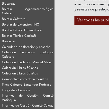
Biocartas
el equipo de investig
Boletín Agrometeorológico
y revistas de prestigi
Cafetero
Boletín Cafetero
Ver todas las pub
Boletín de Extensión FNC
Boletín Estado Fitosanitario
Boletín Técnico Cenicafé
Brocartas
Calendario de floración y cosecha
Colección Fundación Ecológica
Cafetera
Colección Fundación Manuel Mejía
Colección Libros 80 años
Colección Libros 85 años
Comportamiento de la Industria
Finca Cafetera Santander Podcast
Infografías Cenicafé
Informes de Gestión Comité
Antioquía
Informes de Gestión Comité Caldas