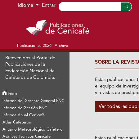
Ir al menú de navegación principal
Ir al contenido principal
Ir al pie de página del sitio
Idioma
Entrar
Publicaciones 2026
Archivo
Bienvenidos al Portal de
SOBRE LA REVIST
Publicaciones de la
Federación Nacional de
Cafeteros de Colombia.
Estas publicaciones t
el equipo de investig
y revistas de prestigi
Inicio
Informe del Gerente General FNC
Ver todas las pub
Informe de Gestión FNC
Informe Anual Cenicafé
Atlas Cafeteros
Anuario Meteorológico Cafetero
Avances Técnicos Cenicafé
Estas publicaciones t