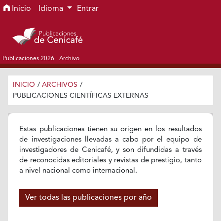
Ir al menú de navegación principal
Ir al contenido principal
Ir al pie de página del sitio
Inicio
Idioma
Entrar
Publicaciones 2026
Archivo
INICIO
/
ARCHIVOS
/
PUBLICACIONES CIENTÍFICAS EXTERNAS
Estas publicaciones tienen su origen en los resultados
de investigaciones llevadas a cabo por el equipo de
investigadores de Cenicafé, y son difundidas a través
de reconocidas editoriales y revistas de prestigio, tanto
a nivel nacional como internacional.
Ver todas las publicaciones por año