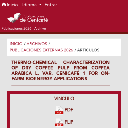
Ir al menú de navegación principal
Ir al contenido principal
Ir al pie de página del sitio
Inicio
Idioma
Entrar
Publicaciones 2026
Archivo
INICIO
/
ARCHIVOS
/
PUBLICACIONES EXTERNAS 2026
/
ARTÍCULOS
THERMO-CHEMICAL CHARACTERIZATION
OF DRY COFFEE PULP FROM COFFEA
ARABICA L. VAR. CENICAFÉ 1 FOR ON-
FARM BIOENERGY APPLICATIONS
VINCULO
PDF
FLIP