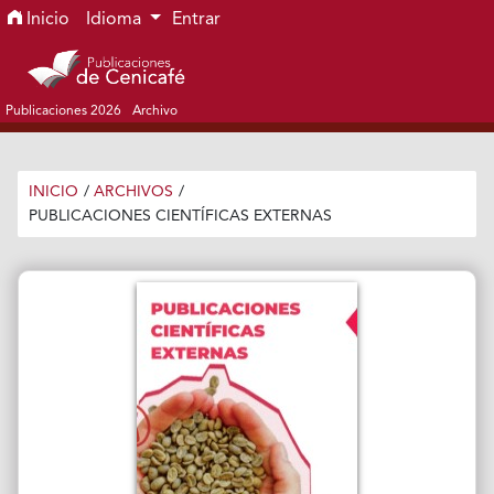
Ir al menú de navegación principal
Ir al contenido principal
Ir al pie de página del sitio
Inicio
Idioma
Entrar
Publicaciones 2026
Archivo
INICIO
/
ARCHIVOS
/
PUBLICACIONES CIENTÍFICAS EXTERNAS