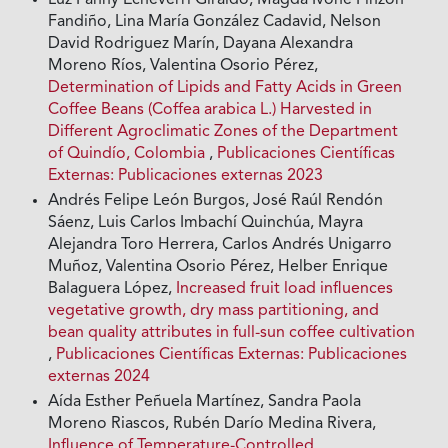
Luz Fanny Echeverri Giraldo, Magda Ivone Pinzón
Fandiño, Lina María González Cadavid, Nelson
David Rodriguez Marín, Dayana Alexandra
Moreno Ríos, Valentina Osorio Pérez,
Determination of Lipids and Fatty Acids in Green
Coffee Beans (Coffea arabica L.) Harvested in
Different Agroclimatic Zones of the Department
of Quindío, Colombia
,
Publicaciones Científicas
Externas: Publicaciones externas 2023
Andrés Felipe León Burgos, José Raúl Rendón
Sáenz, Luis Carlos Imbachí Quinchúa, Mayra
Alejandra Toro Herrera, Carlos Andrés Unigarro
Muñoz, Valentina Osorio Pérez, Helber Enrique
Balaguera López,
Increased fruit load influences
vegetative growth, dry mass partitioning, and
bean quality attributes in full-sun coffee cultivation
,
Publicaciones Científicas Externas: Publicaciones
externas 2024
Aída Esther Peñuela Martínez, Sandra Paola
Moreno Riascos, Rubén Darío Medina Rivera,
Influence of Temperature-Controlled