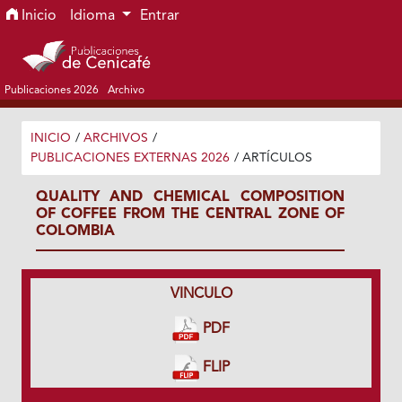
Ir al menú de navegación principal
Ir al contenido principal
Ir al pie de página del sitio
Inicio
Idioma
Entrar
Publicaciones 2026
Archivo
INICIO
/
ARCHIVOS
/
PUBLICACIONES EXTERNAS 2026
/
ARTÍCULOS
QUALITY AND CHEMICAL COMPOSITION
OF COFFEE FROM THE CENTRAL ZONE OF
COLOMBIA
VINCULO
PDF
FLIP