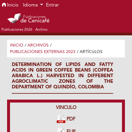
Ir al menú de navegación principal
Ir al contenido principal
Ir al pie de página del sitio
Inicio
Idioma
Entrar
Publicaciones 2026
Archivo
INICIO
/
ARCHIVOS
/
PUBLICACIONES EXTERNAS 2023
/
ARTÍCULOS
DETERMINATION OF LIPIDS AND FATTY
ACIDS IN GREEN COFFEE BEANS (COFFEA
ARABICA L.) HARVESTED IN DIFFERENT
AGROCLIMATIC ZONES OF THE
DEPARTMENT OF QUINDÍO, COLOMBIA
VINCULO
PDF