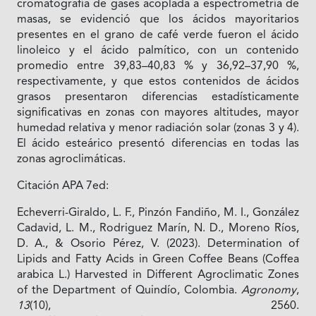
cromatografía de gases acoplada a espectrometría de
masas, se evidenció que los ácidos mayoritarios
presentes en el grano de café verde fueron el ácido
linoleico y el ácido palmítico, con un contenido
promedio entre 39,83–40,83 % y 36,92–37,90 %,
respectivamente, y que estos contenidos de ácidos
grasos presentaron diferencias estadísticamente
significativas en zonas con mayores altitudes, mayor
humedad relativa y menor radiación solar (zonas 3 y 4).
El ácido esteárico presentó diferencias en todas las
zonas agroclimáticas.
Citación APA 7ed:
Echeverri-Giraldo, L. F., Pinzón Fandiño, M. I., González
Cadavid, L. M., Rodriguez Marín, N. D., Moreno Ríos,
D. A., & Osorio Pérez, V. (2023). Determination of
Lipids and Fatty Acids in Green Coffee Beans (Coffea
arabica L.) Harvested in Different Agroclimatic Zones
of the Department of Quindío, Colombia.
Agronomy
,
13
(10), 2560.