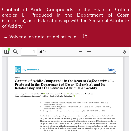
Ir al menú de navegación principal
Ir al contenido principal
Ir al pie de página del sitio
Inicio
Idioma
Entrar
Content of Acidic Compounds in the Bean of Coffea
arabica L., Produced in the Department of Cesar
(Colombia), and Its Relationship with the Sensorial Attribute
of Acidity
Publicaciones 2026
Archivo
Descargar PDF
← Volver a los detalles del artículo
Federación Nacional de Cafeteros
| Powered by: Cenicafé
Al continuar utilizando este portal, aceptas nuestros
Términos y condiciones de uso
y
Política de Privacidad y
Tratamiento de Datos Personales
.