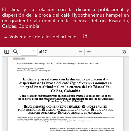
Ir al menú de navegación principal
Ir al contenido principal
Ir al pie de página del sitio
Inicio
Idioma
Entrar
El clima y su relación con la dinámica poblacional y
dispersión de la broca del café Hypothenemus hampei en
un gradiente altitudinal en la cuenca del río Risaralda,
Caldas, Colombia
Publicaciones 2026
Archivo
Descargar PDF
← Volver a los detalles del artículo
Federación Nacional de Cafeteros
| Powered by: Cenicafé
Al continuar utilizando este portal, aceptas nuestros
Términos y condiciones de uso
y
Política de Privacidad y
Tratamiento de Datos Personales
.