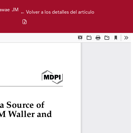
ahawae JM
← Volver a los detalles del artículo
Descargar PDF