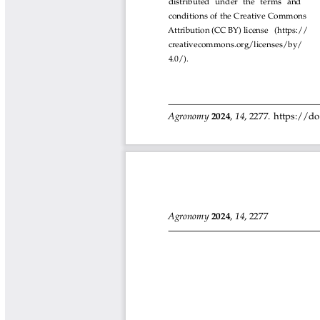
Tips del Profesor Yarumo
Yarumadas Programa Radial