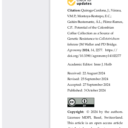
Libros y Manuales
Libros Proyecto Manos al Agua
Magazín Cafetero
Magazín Cafetero Podcast
Memorias de la Cumbre de Café
Memorias Seminario Científico
Normas Técnicas del Sector
Cafetero
Paisaje Cultural Cafetero
Patentes Cenicafé
Por los Caminos de Caldas Podcast
Programa Café 360
Programa de Promoción Toma
Café
Publicaciones Científicas Externas
Radionovela Mi Finca
Revista Cafetera de Colombia
Revista Cenicafé
Revista Ensayos sobre Economía
Software Cenicafé