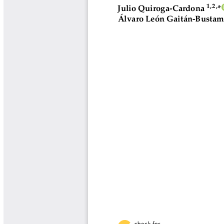
Boletín Agrometeorológico
Cafetero
Boletín Cafetero
Boletín de Extensión FNC
Boletín Estado Fitosanitario
Boletín Técnico Cenicafé
Brocartas
Calendario de floración y cosecha
Colección Fundación Ecológica
Cafetera
Colección Fundación Manuel Mejía
Colección Libros 80 años
Colección Libros 85 años
Comportamiento de la Industria
Finca Cafetera Santander Podcast
Infografías Cenicafé
Informes de Gestión Comité
Antioquía
Informes de Gestión Comité Caldas
Las Aventuras del Profesor Yarumo