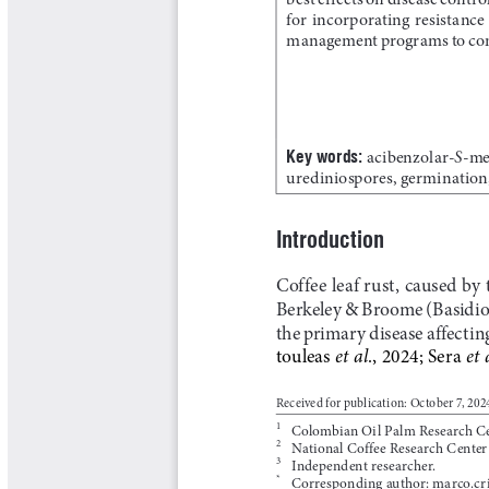
Libros y Manuales
Libros Proyecto Manos al Agua
Magazín Cafetero
Magazín Cafetero Podcast
Memorias de la Cumbre de Café
Memorias Seminario Científico
Normas Técnicas del Sector
Cafetero
Paisaje Cultural Cafetero
Patentes Cenicafé
Por los Caminos de Caldas Podcast
Programa Café 360
Programa de Promoción Toma
Café
Publicaciones Científicas Externas
Radionovela Mi Finca
Revista Cafetera de Colombia
Revista Cenicafé
Revista Ensayos sobre Economía
Software Cenicafé