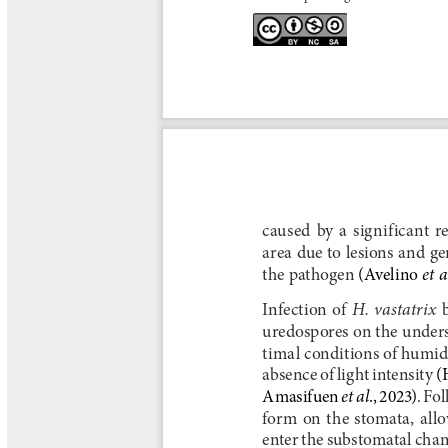
Tips del Profesor Yarumo
Yarumadas Programa Radial