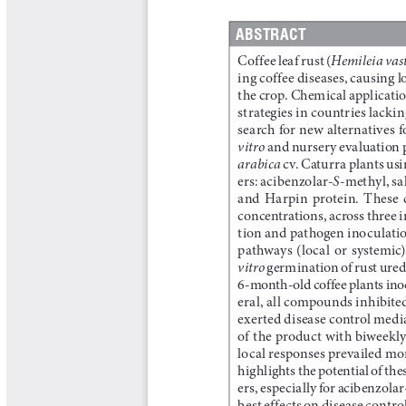
Boletín Agrometeorológico
Cafetero
Boletín Cafetero
Boletín de Extensión FNC
Boletín Estado Fitosanitario
Boletín Técnico Cenicafé
Brocartas
Calendario de floración y cosecha
Colección Fundación Ecológica
Cafetera
Colección Fundación Manuel Mejía
Colección Libros 80 años
Colección Libros 85 años
Comportamiento de la Industria
Finca Cafetera Santander Podcast
Infografías Cenicafé
Informes de Gestión Comité
Antioquía
Informes de Gestión Comité Caldas
Las Aventuras del Profesor Yarumo