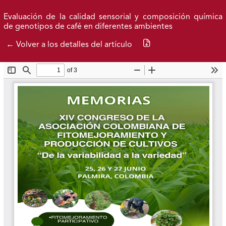
Ir al menú de navegación principal
Ir al contenido principal
Ir al pie de página del sitio
Inicio
Idioma
Entrar
Evaluación de la calidad sensorial y composición química
de genotipos de café en diferentes ambientes
Descargar PDF
← Volver a los detalles del artículo
Publicaciones 2026
Archivo
Federación Nacional de Cafeteros
| Powered by: Cenicafé
Al continuar utilizando este portal, aceptas nuestros
Términos y condiciones de uso
y
Política de Privacidad y
Tratamiento de Datos Personales
.