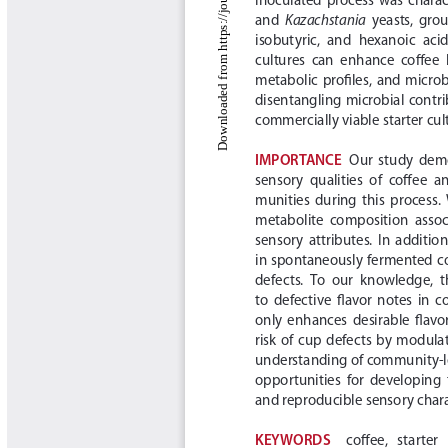
Libros y Manuales
Libros Proyecto Manos al Agua
Magazín Cafetero
Magazín Cafetero Podcast
Memorias de la Cumbre de Café
Memorias Seminario Científico
Normas Técnicas del Sector
Cafetero
Paisaje Cultural Cafetero
Patentes Cenicafé
Por los Caminos de Caldas Podcast
Programa Café 360
Programa de Promoción Toma
Café
Publicaciones Científicas Externas
Radionovela Mi Finca
Revista Cafetera de Colombia
Revista Cenicafé
Revista Ensayos sobre Economía
Software Cenicafé