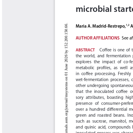
Boletín Agrometeorológico
Cafetero
Boletín Cafetero
Boletín de Extensión FNC
Boletín Estado Fitosanitario
Boletín Técnico Cenicafé
Brocartas
Calendario de floración y cosecha
Colección Fundación Ecológica
Cafetera
Colección Fundación Manuel Mejía
Colección Libros 80 años
Colección Libros 85 años
Comportamiento de la Industria
Finca Cafetera Santander Podcast
Infografías Cenicafé
Informes de Gestión Comité
Antioquía
Informes de Gestión Comité Caldas
Las Aventuras del Profesor Yarumo