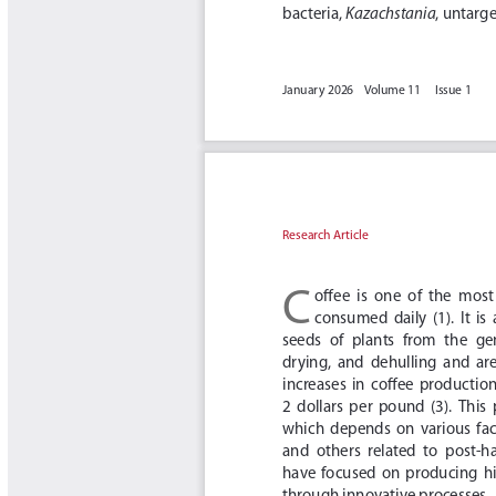
Tips del Profesor Yarumo
Yarumadas Programa Radial