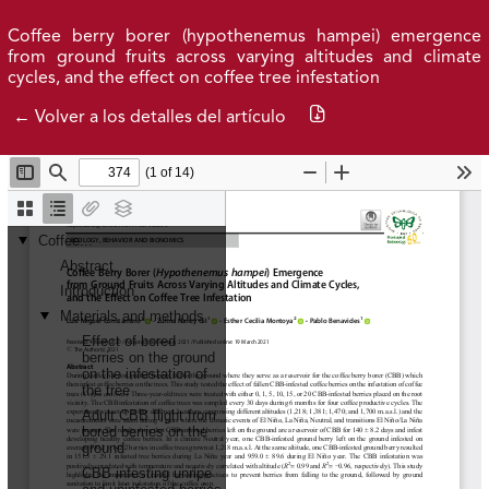
Ir al menú de navegación principal
Ir al contenido principal
Ir al pie de página del sitio
Inicio
Idioma
Entrar
Coffee berry borer (hypothenemus hampei) emergence
from ground fruits across varying altitudes and climate
cycles, and the effect on coffee tree infestation
Publicaciones 2026
Archivo
Descargar PDF
← Volver a los detalles del artículo
Federación Nacional de Cafeteros
| Powered by: Cenicafé
Al continuar utilizando este portal, aceptas nuestros
Términos y condiciones de uso
y
Política de Privacidad y
Tratamiento de Datos Personales
.