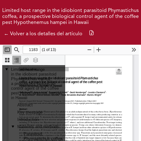
Ir al menú de navegación principal
Ir al contenido principal
Ir al pie de página del sitio
Inicio
Idioma
Entrar
Limited host range in the idiobiont parasitoid Phymastichus
coffea, a prospective biological control agent of the coffee
pest Hypothenemus hampei in Hawaii
Publicaciones 2026
Archivo
Descargar PDF
← Volver a los detalles del artículo
Federación Nacional de Cafeteros
| Powered by: Cenicafé
Al continuar utilizando este portal, aceptas nuestros
Términos y condiciones de uso
y
Política de Privacidad y
Tratamiento de Datos Personales
.