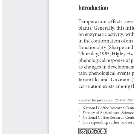
Libros y Manuales
Libros Proyecto Manos al Agua
Magazín Cafetero
Magazín Cafetero Podcast
Memorias de la Cumbre de Café
Memorias Seminario Científico
Normas Técnicas del Sector
Cafetero
Paisaje Cultural Cafetero
Patentes Cenicafé
Por los Caminos de Caldas Podcast
Programa Café 360
Programa de Promoción Toma
Café
Publicaciones Científicas Externas
Radionovela Mi Finca
Revista Cafetera de Colombia
Revista Cenicafé
Revista Ensayos sobre Economía
Software Cenicafé