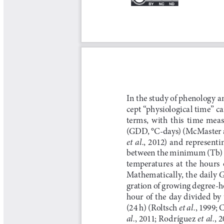
Tips del Profesor Yarumo
Yarumadas Programa Radial