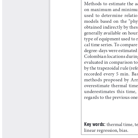
Boletín Agrometeorológico
Cafetero
Boletín Cafetero
Boletín de Extensión FNC
Boletín Estado Fitosanitario
Boletín Técnico Cenicafé
Brocartas
Calendario de floración y cosecha
Colección Fundación Ecológica
Cafetera
Colección Fundación Manuel Mejía
Colección Libros 80 años
Colección Libros 85 años
Comportamiento de la Industria
Finca Cafetera Santander Podcast
Infografías Cenicafé
Informes de Gestión Comité
Antioquía
Informes de Gestión Comité Caldas
Las Aventuras del Profesor Yarumo