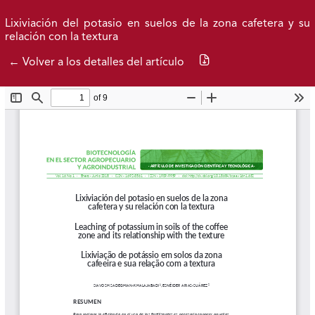
Ir al menú de navegación principal
Ir al contenido principal
Ir al pie de página del sitio
Inicio
Idioma
Entrar
Lixiviación del potasio en suelos de la zona cafetera y su
relación con la textura
Descargar PDF
← Volver a los detalles del artículo
Publicaciones 2026
Archivo
Federación Nacional de Cafeteros
| Powered by: Cenicafé
Al continuar utilizando este portal, aceptas nuestros
Términos y condiciones de uso
y
Política de Privacidad y
Tratamiento de Datos Personales
.