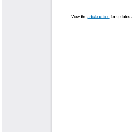
Boletín Agrometeorológico
Cafetero
Boletín Cafetero
Boletín de Extensión FNC
Boletín Estado Fitosanitario
Boletín Técnico Cenicafé
Brocartas
Calendario de floración y cosecha
Colección Fundación Ecológica
Cafetera
Colección Fundación Manuel Mejía
Colección Libros 80 años
Colección Libros 85 años
Comportamiento de la Industria
Finca Cafetera Santander Podcast
Infografías Cenicafé
Informes de Gestión Comité
Antioquía
Informes de Gestión Comité Caldas
Las Aventuras del Profesor Yarumo