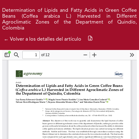
Ir al menú de navegación principal
Ir al contenido principal
Ir al pie de página del sitio
Inicio
Idioma
Entrar
Determination of Lipids and Fatty Acids in Green Coffee
Beans (Coffea arabica L.) Harvested in Different
Agroclimatic Zones of the Department of Quindío,
Colombia
Publicaciones 2026
Archivo
Descargar PDF
← Volver a los detalles del artículo
Federación Nacional de Cafeteros
| Powered by: Cenicafé
Al continuar utilizando este portal, aceptas nuestros
Términos y condiciones de uso
y
Política de Privacidad y
Tratamiento de Datos Personales
.