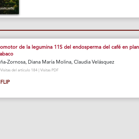
romotor de la legumina 11S del endosperma del café en plan
tabaco
ña-Zornosa, Diana María Molina, Claudia Velásquez
isitas del artículo 184 | Visitas PDF
FLIP