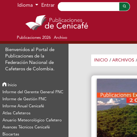
Ir al menú de navegación principal
Ir al contenido principal
Ir al pie de página del sitio
Idioma
Entrar
Publicaciones 2026
Archivo
Bienvenidos al Portal de
Publicaciones de la
INICIO
/
ARCHIVOS
Federación Nacional de
Cafeteros de Colombia.
Inicio
Informe del Gerente General FNC
Informe de Gestión FNC
Informe Anual Cenicafé
Atlas Cafeteros
Anuario Meteorológico Cafetero
Avances Técnicos Cenicafé
Biocartas