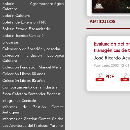
Boletín Agrometeorológico
Cafetero
Boletín Cafetero
ARTÍCULOS
Boletín de Extensión FNC
Boletín Estado Fitosanitario
Boletín Técnico Cenicafé
Brocartas
Evaluación del p
Calendario de floración y cosecha
transgénicas de 
Colección Fundación Ecológica
José Ricardo Acu
Cafetera
Publicado: 2003-12-01 V
Colección Fundación Manuel Mejía
Colección Libros 80 años
PDF
Colección Libros 85 años
Comportamiento de la Industria
Finca Cafetera Santander Podcast
Infografías Cenicafé
Informes de Gestión Comité
Antioquía
Informes de Gestión Comité Caldas
Las Aventuras del Profesor Yarumo