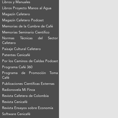
Libros y Manuales
Libros Proyecto Manos al Agua
Magazín Cafetero
Magazín Cafetero Podcast
Memorias de la Cumbre de Café
Memorias Seminario Científico
Normas Técnicas del Sector
Cafetero
Paisaje Cultural Cafetero
Patentes Cenicafé
Por los Caminos de Caldas Podcast
Programa Café 360
Programa de Promoción Toma
Café
Publicaciones Científicas Externas
Radionovela Mi Finca
Revista Cafetera de Colombia
Revista Cenicafé
Revista Ensayos sobre Economía
Software Cenicafé