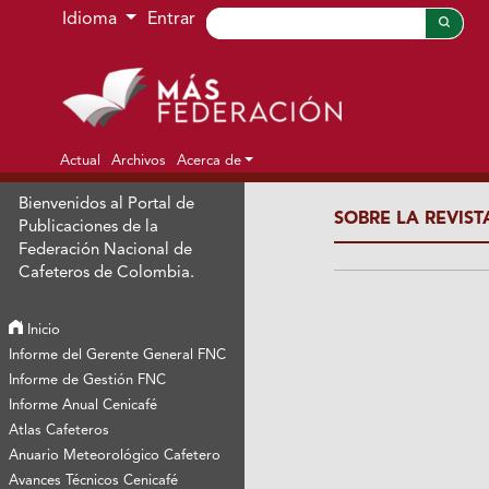
Ir al menú de navegación principal
Ir al contenido principal
Ir al pie de página del sitio
Idioma
Entrar
Actual
Archivos
Acerca de
Bienvenidos al Portal de
SOBRE LA REVIST
Publicaciones de la
Federación Nacional de
Cafeteros de Colombia.
Inicio
Informe del Gerente General FNC
Informe de Gestión FNC
Informe Anual Cenicafé
Atlas Cafeteros
Anuario Meteorológico Cafetero
Avances Técnicos Cenicafé