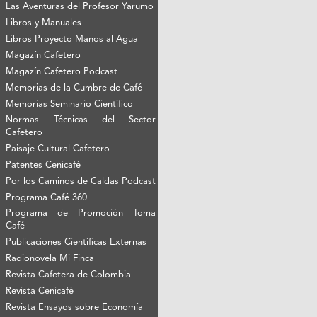
Las Aventuras del Profesor Yarumo
Libros y Manuales
Libros Proyecto Manos al Agua
Magazín Cafetero
Magazín Cafetero Podcast
Memorias de la Cumbre de Café
Memorias Seminario Científico
Normas Técnicas del Sector
Cafetero
Paisaje Cultural Cafetero
Patentes Cenicafé
Por los Caminos de Caldas Podcast
Programa Café 360
Programa de Promoción Toma
Café
Publicaciones Científicas Externas
Radionovela Mi Finca
Revista Cafetera de Colombia
Revista Cenicafé
Revista Ensayos sobre Economía