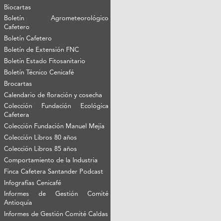
Biocartas
Boletín Agrometeorológico
Cafetero
Boletín Cafetero
Boletín de Extensión FNC
Boletín Estado Fitosanitario
Boletín Técnico Cenicafé
Brocartas
Calendario de floración y cosecha
Colección Fundación Ecológica
Cafetera
Colección Fundación Manuel Mejía
Colección Libros 80 años
Colección Libros 85 años
Comportamiento de la Industria
Finca Cafetera Santander Podcast
Infografías Cenicafé
Informes de Gestión Comité
Antioquía
Informes de Gestión Comité Caldas