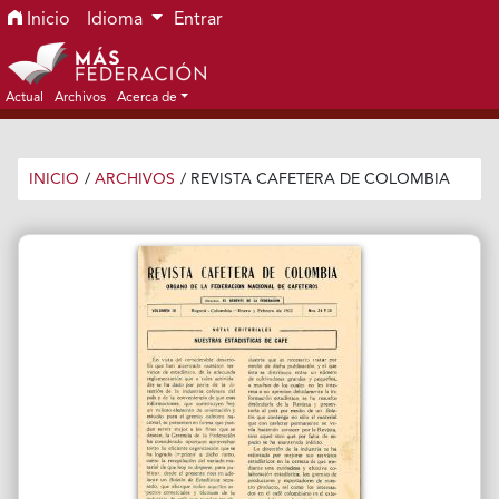
Ir al menú de navegación principal
Ir al contenido principal
Ir al pie de página del sitio
Inicio
Idioma
Entrar
Actual
Archivos
Acerca de
INICIO
/
ARCHIVOS
/
REVISTA CAFETERA DE COLOMBIA