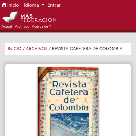
Ir al menú de navegación principal
Ir al contenido principal
Ir al pie de página del sitio
Inicio
Idioma
Entrar
Actual
Archivos
Acerca de
INICIO
/
ARCHIVOS
/
REVISTA CAFETERA DE COLOMBIA