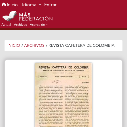
Ir al menú de navegación principal
Ir al contenido principal
Ir al pie de página del sitio
Inicio
Idioma
Entrar
Actual
Archivos
Acerca de
INICIO
/
ARCHIVOS
/
REVISTA CAFETERA DE COLOMBIA